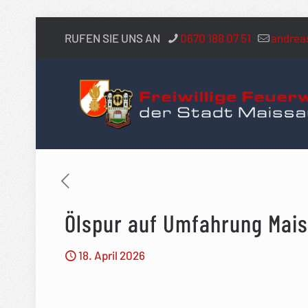
RUFEN SIE UNS AN
0670 188 07 51
andrea
Ölspur auf Umfahrung Mai
18. April 2026