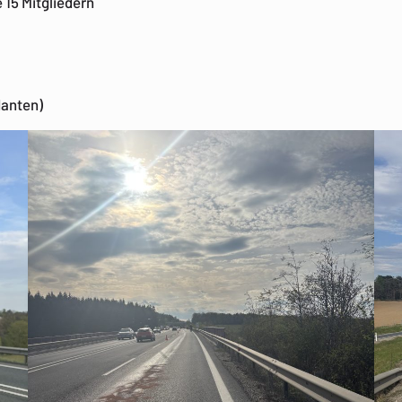
15 Mitgliedern
danten)