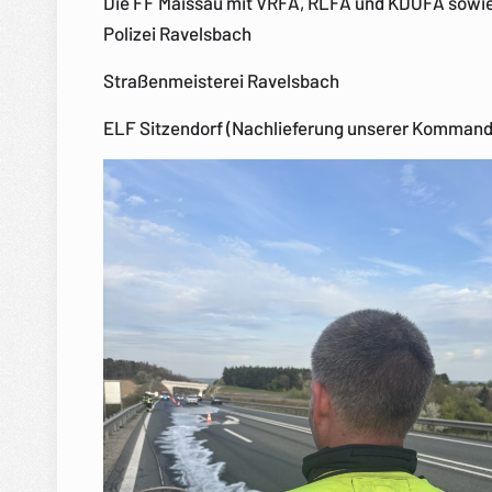
Die FF Maissau mit VRFA, RLFA und KDOFA sowie 
Polizei Ravelsbach
Straßenmeisterei Ravelsbach
ELF Sitzendorf (Nachlieferung unserer Komman