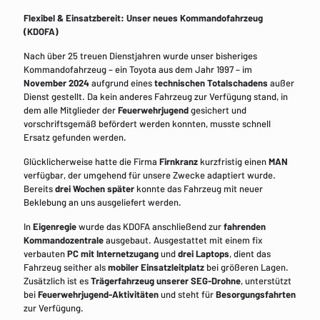
Flexibel & Einsatzbereit: Unser neues Kommandofahrzeug
(KDOFA)
Nach über 25 treuen Dienstjahren wurde unser bisheriges
Kommandofahrzeug – ein Toyota aus dem Jahr 1997 – im
November 2024
aufgrund eines
technischen Totalschadens
außer
Dienst gestellt. Da kein anderes Fahrzeug zur Verfügung stand, in
dem alle Mitglieder der
Feuerwehrjugend
gesichert und
vorschriftsgemäß befördert werden konnten, musste schnell
Ersatz gefunden werden.
Glücklicherweise hatte die Firma
Firnkranz
kurzfristig einen
MAN
verfügbar, der umgehend für unsere Zwecke adaptiert wurde.
Bereits
drei Wochen später
konnte das Fahrzeug mit neuer
Beklebung an uns ausgeliefert werden.
In
Eigenregie
wurde das KDOFA anschließend zur
fahrenden
Kommandozentrale
ausgebaut. Ausgestattet mit einem fix
verbauten
PC mit Internetzugang
und
drei Laptops
, dient das
Fahrzeug seither als
mobiler Einsatzleitplatz
bei größeren Lagen.
Zusätzlich ist es
Trägerfahrzeug unserer SEG-Drohne
, unterstützt
bei
Feuerwehrjugend-Aktivitäten
und steht für
Besorgungsfahrten
zur Verfügung.