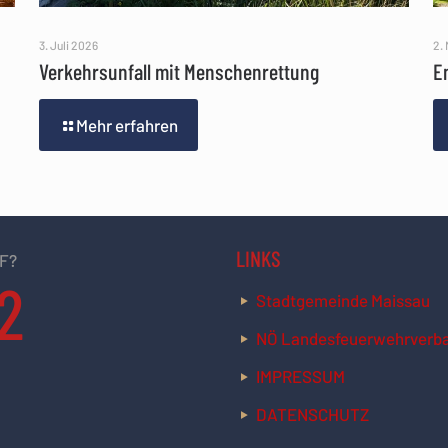
3. Juli 2026
2.
Verkehrsunfall mit Menschenrettung
E
Mehr erfahren
LINKS
F?
2
Stadtgemeinde Maissau
NÖ Landesfeuerwehrverb
IMPRESSUM
DATENSCHUTZ