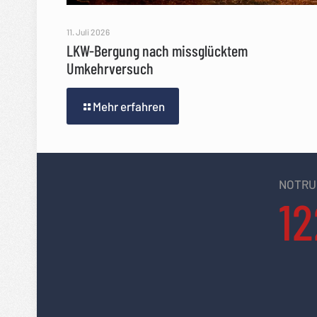
11. Juli 2026
LKW-Bergung nach missglücktem
Umkehrversuch
Mehr erfahren
NOTRU
12