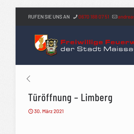
RUFEN SIE UNS AN
0670 188 07 51
andrea
Türöffnung – Limberg
30. März 2021