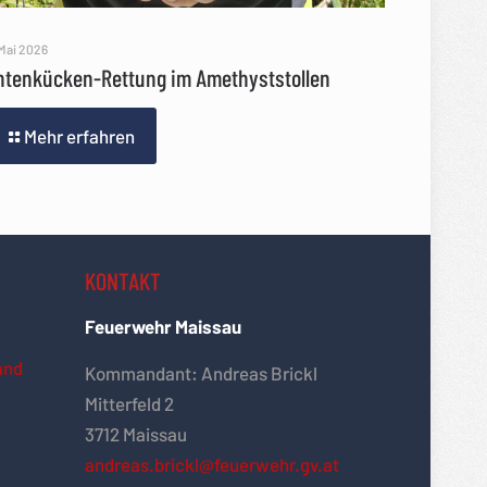
 Mai 2026
ntenkücken-Rettung im Amethyststollen
Mehr erfahren
KONTAKT
Feuerwehr Maissau
and
Kommandant: Andreas Brickl
Mitterfeld 2
3712 Maissau
andreas.brickl@feuerwehr.gv.at